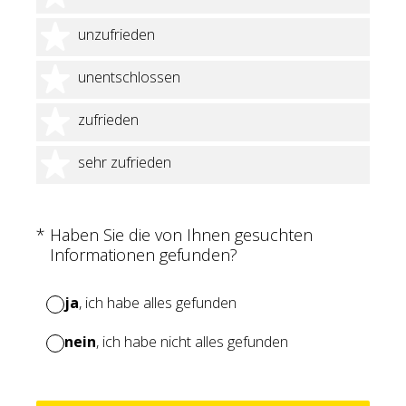
2 Sterne
unzufrieden
3 Sterne
unentschlossen
4 Sterne
zufrieden
5 Sterne
sehr zufrieden
(Erforderlich.)
*
Haben Sie die von Ihnen gesuchten
Informationen gefunden?
ja
, ich habe alles gefunden
nein
, ich habe nicht alles gefunden