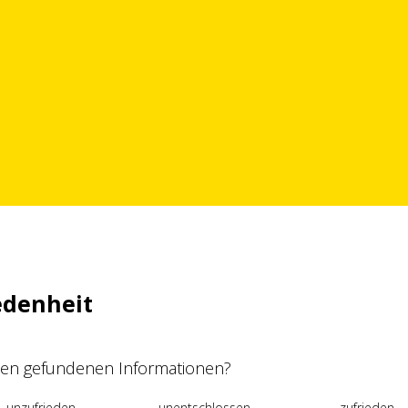
edenheit
 den gefundenen Informationen?
unzufrieden
unentschlossen
zufrieden