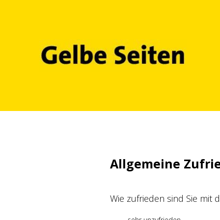
Zum
Inhalt
springen
Allgemeine Zufri
Wie zufrieden sind Sie mit
sehr unzufrieden