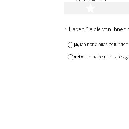
1 Stern
(Erforderlich.)
*
Haben Sie die von Ihnen
ja
, ich habe alles gefunden
nein
, ich habe nicht alles 