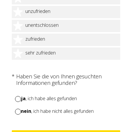
2 Sterne
unzufrieden
3 Sterne
unentschlossen
4 Sterne
zufrieden
5 Sterne
sehr zufrieden
(Erforderlich.)
*
Haben Sie die von Ihnen gesuchten
Informationen gefunden?
ja
, ich habe alles gefunden
nein
, ich habe nicht alles gefunden