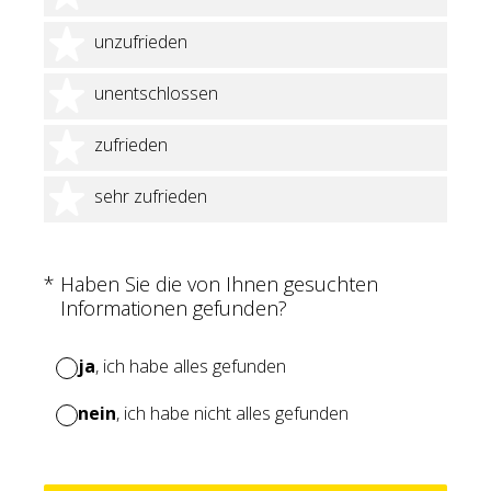
2 Sterne
unzufrieden
3 Sterne
unentschlossen
4 Sterne
zufrieden
5 Sterne
sehr zufrieden
(Erforderlich.)
*
Haben Sie die von Ihnen gesuchten
Informationen gefunden?
ja
, ich habe alles gefunden
nein
, ich habe nicht alles gefunden