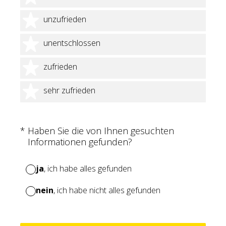
2 Sterne
unzufrieden
3 Sterne
unentschlossen
4 Sterne
zufrieden
5 Sterne
sehr zufrieden
(Erforderlich.)
*
Haben Sie die von Ihnen gesuchten
Informationen gefunden?
ja
, ich habe alles gefunden
nein
, ich habe nicht alles gefunden