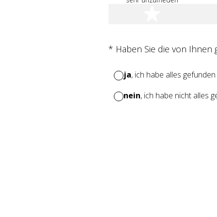
1 Stern
(Erforderlich.)
*
Haben Sie die von Ihnen
ja
, ich habe alles gefunden
nein
, ich habe nicht alles 