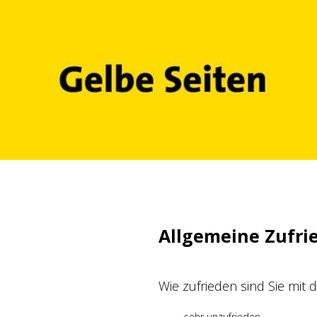
Zum
Inhalt
springen
Allgemeine Zufri
Wie zufrieden sind Sie mit
sehr unzufrieden