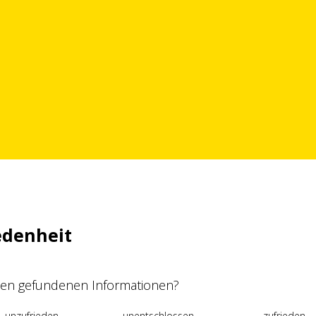
edenheit
 den gefundenen Informationen?
unzufrieden
unentschlossen
zufrieden