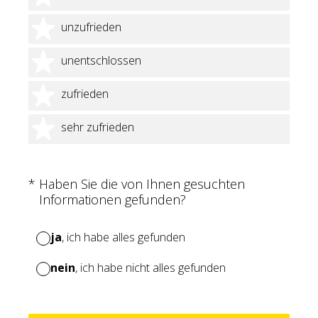
2 Sterne
unzufrieden
3 Sterne
unentschlossen
4 Sterne
zufrieden
5 Sterne
sehr zufrieden
(Erforderlich.)
*
Haben Sie die von Ihnen gesuchten
Informationen gefunden?
ja
, ich habe alles gefunden
nein
, ich habe nicht alles gefunden