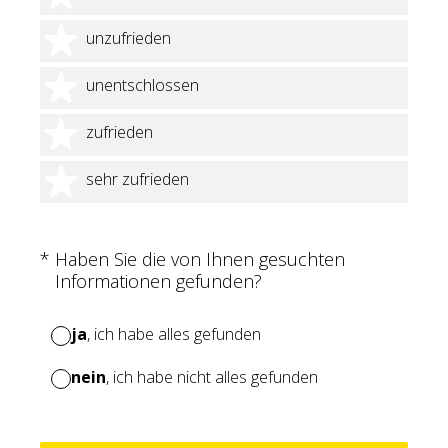
2 Sterne
unzufrieden
3 Sterne
unentschlossen
4 Sterne
zufrieden
5 Sterne
sehr zufrieden
(Erforderlich.)
*
Haben Sie die von Ihnen gesuchten
Informationen gefunden?
ja
, ich habe alles gefunden
nein
, ich habe nicht alles gefunden