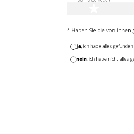
1 Stern
(Erforderlich.)
*
Haben Sie die von Ihnen
ja
, ich habe alles gefunden
nein
, ich habe nicht alles 