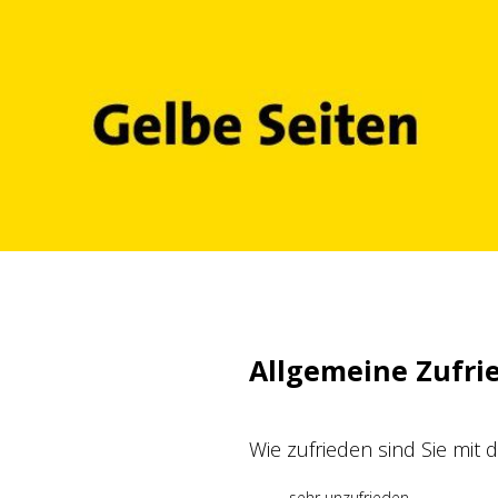
Zum
Inhalt
springen
Allgemeine Zufri
Wie zufrieden sind Sie mit
sehr unzufrieden