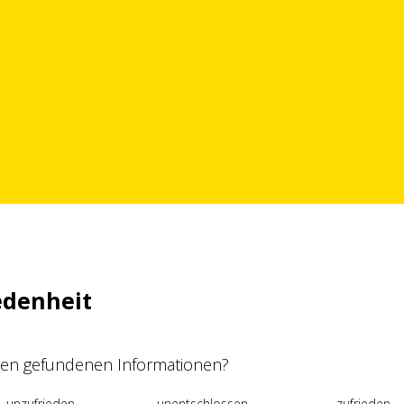
edenheit
 den gefundenen Informationen?
unzufrieden
unentschlossen
zufrieden