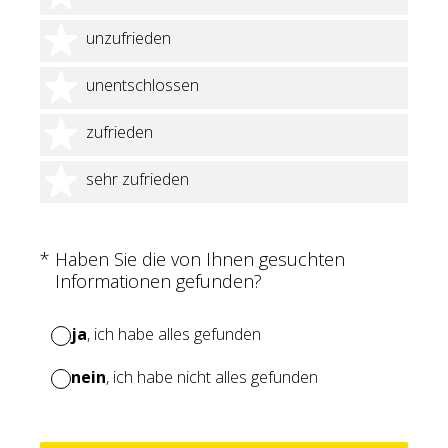
2 Sterne
unzufrieden
3 Sterne
unentschlossen
4 Sterne
zufrieden
5 Sterne
sehr zufrieden
(Erforderlich.)
*
Haben Sie die von Ihnen gesuchten
Informationen gefunden?
ja
, ich habe alles gefunden
nein
, ich habe nicht alles gefunden