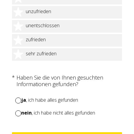
2 Sterne
unzufrieden
3 Sterne
unentschlossen
4 Sterne
zufrieden
5 Sterne
sehr zufrieden
(Erforderlich.)
*
Haben Sie die von Ihnen gesuchten
Informationen gefunden?
ja
, ich habe alles gefunden
nein
, ich habe nicht alles gefunden