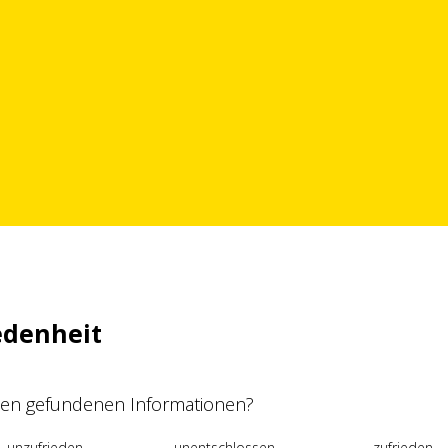
edenheit
 den gefundenen Informationen?
unzufrieden
unentschlossen
zufrieden