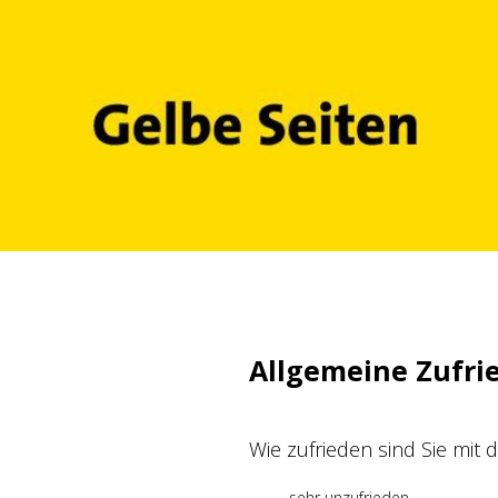
Zum
Inhalt
springen
Allgemeine Zufri
Wie zufrieden sind Sie mit
sehr unzufrieden