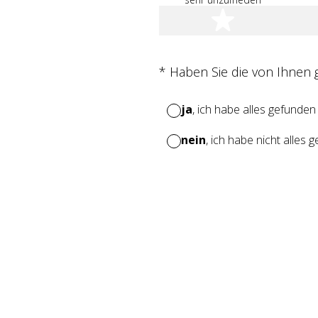
1 Stern
(Erforderlich.)
*
Haben Sie die von Ihnen
ja
, ich habe alles gefunden
nein
, ich habe nicht alles 