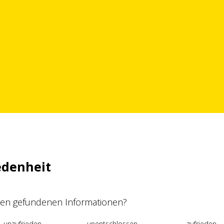
edenheit
 den gefundenen Informationen?
unzufrieden
unentschlossen
zufrieden