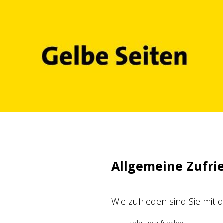
Zum
Inhalt
springen
Allgemeine Zufri
Wie zufrieden sind Sie mit
sehr unzufrieden