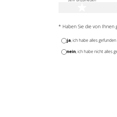
1 Stern
(Erforderlich.)
*
Haben Sie die von Ihnen
ja
, ich habe alles gefunden
nein
, ich habe nicht alles 