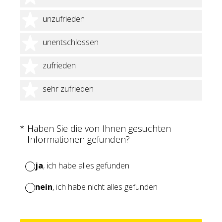
2 Sterne
unzufrieden
3 Sterne
unentschlossen
4 Sterne
zufrieden
5 Sterne
sehr zufrieden
(Erforderlich.)
*
Haben Sie die von Ihnen gesuchten
Informationen gefunden?
ja
, ich habe alles gefunden
nein
, ich habe nicht alles gefunden