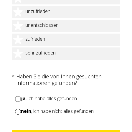
2 Sterne
unzufrieden
3 Sterne
unentschlossen
4 Sterne
zufrieden
5 Sterne
sehr zufrieden
(Erforderlich.)
*
Haben Sie die von Ihnen gesuchten
Informationen gefunden?
ja
, ich habe alles gefunden
nein
, ich habe nicht alles gefunden