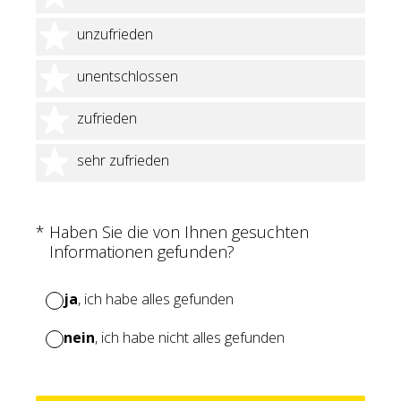
2 Sterne
unzufrieden
3 Sterne
unentschlossen
4 Sterne
zufrieden
5 Sterne
sehr zufrieden
(Erforderlich.)
*
Haben Sie die von Ihnen gesuchten
Informationen gefunden?
ja
, ich habe alles gefunden
nein
, ich habe nicht alles gefunden