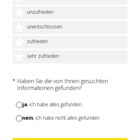
2 Sterne
unzufrieden
3 Sterne
unentschlossen
4 Sterne
zufrieden
5 Sterne
sehr zufrieden
(Erforderlich.)
*
Haben Sie die von Ihnen gesuchten
Informationen gefunden?
ja
, ich habe alles gefunden
nein
, ich habe nicht alles gefunden