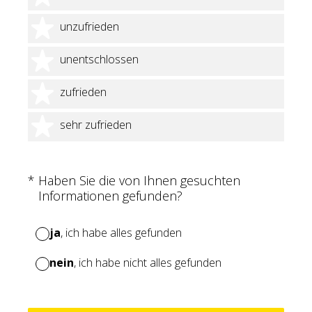
2 Sterne
unzufrieden
3 Sterne
unentschlossen
4 Sterne
zufrieden
5 Sterne
sehr zufrieden
(Erforderlich.)
*
Haben Sie die von Ihnen gesuchten
Informationen gefunden?
ja
, ich habe alles gefunden
nein
, ich habe nicht alles gefunden