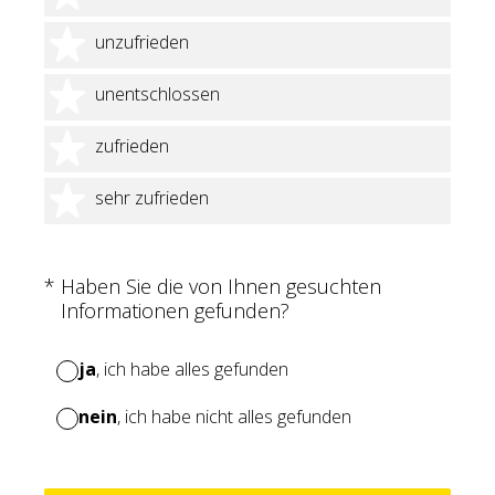
2 Sterne
unzufrieden
3 Sterne
unentschlossen
4 Sterne
zufrieden
5 Sterne
sehr zufrieden
(Erforderlich.)
*
Haben Sie die von Ihnen gesuchten
Informationen gefunden?
ja
, ich habe alles gefunden
nein
, ich habe nicht alles gefunden