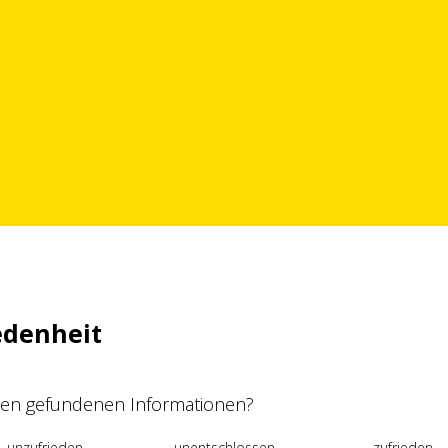
edenheit
 den gefundenen Informationen?
unzufrieden
unentschlossen
zufrieden