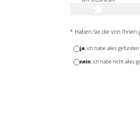
1 Stern
(Erforderlich.)
*
Haben Sie die von Ihnen
ja
, ich habe alles gefunden
nein
, ich habe nicht alles 