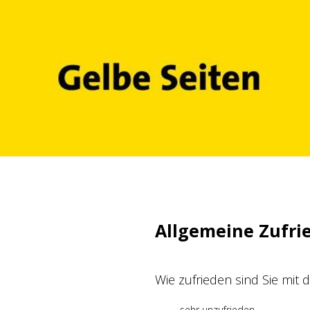
Zum
Inhalt
springen
Allgemeine Zufri
Wie zufrieden sind Sie mit
sehr unzufrieden