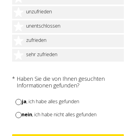
2 Sterne
unzufrieden
3 Sterne
unentschlossen
4 Sterne
zufrieden
5 Sterne
sehr zufrieden
(Erforderlich.)
*
Haben Sie die von Ihnen gesuchten
Informationen gefunden?
ja
, ich habe alles gefunden
nein
, ich habe nicht alles gefunden