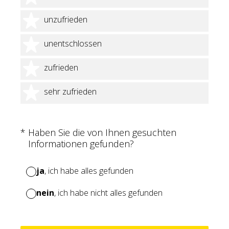
2 Sterne
unzufrieden
3 Sterne
unentschlossen
4 Sterne
zufrieden
5 Sterne
sehr zufrieden
(Erforderlich.)
*
Haben Sie die von Ihnen gesuchten
Informationen gefunden?
ja
, ich habe alles gefunden
nein
, ich habe nicht alles gefunden