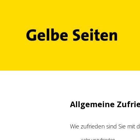
Zum
Inhalt
springen
Allgemeine Zufri
Wie zufrieden sind Sie mit
sehr unzufrieden