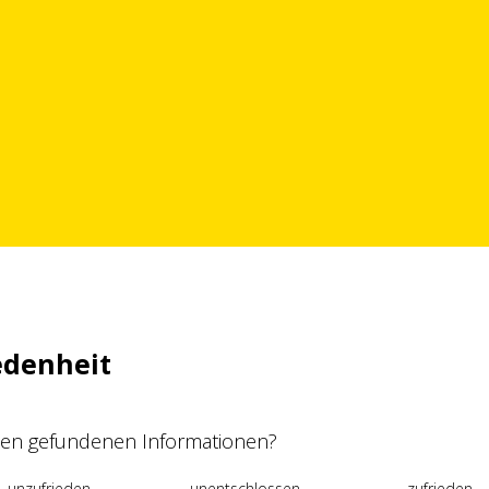
edenheit
 den gefundenen Informationen?
unzufrieden
unentschlossen
zufrieden