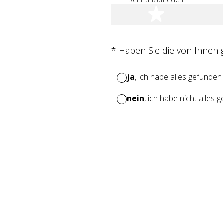
1 Stern
(Erforderlich.)
*
Haben Sie die von Ihnen
ja
, ich habe alles gefunden
nein
, ich habe nicht alles 