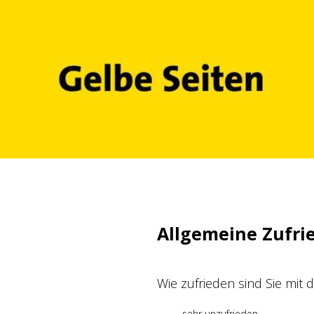
Zum
Inhalt
springen
Allgemeine Zufri
Wie zufrieden sind Sie mit
sehr unzufrieden