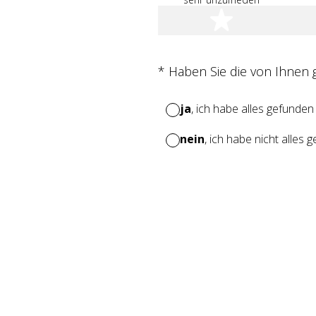
1 Stern
(Erforderlich.)
*
Haben Sie die von Ihnen
ja
, ich habe alles gefunden
nein
, ich habe nicht alles 