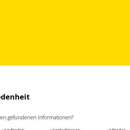
edenheit
 den gefundenen Informationen?
unzufrieden
unentschlossen
zufrieden