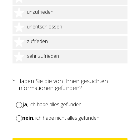
2 Sterne
unzufrieden
3 Sterne
unentschlossen
4 Sterne
zufrieden
5 Sterne
sehr zufrieden
(Erforderlich.)
*
Haben Sie die von Ihnen gesuchten
Informationen gefunden?
ja
, ich habe alles gefunden
nein
, ich habe nicht alles gefunden