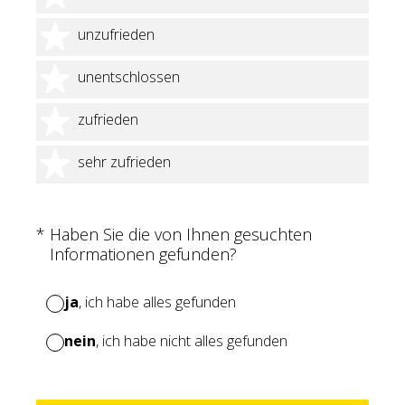
2 Sterne
unzufrieden
3 Sterne
unentschlossen
4 Sterne
zufrieden
5 Sterne
sehr zufrieden
(Erforderlich.)
*
Haben Sie die von Ihnen gesuchten
Informationen gefunden?
ja
, ich habe alles gefunden
nein
, ich habe nicht alles gefunden