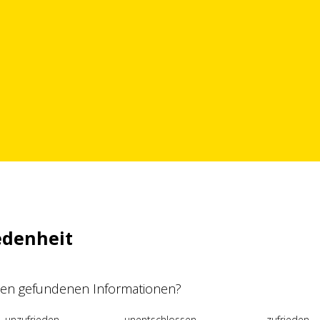
edenheit
 den gefundenen Informationen?
unzufrieden
unentschlossen
zufrieden