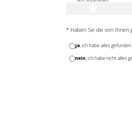
1 Stern
(Erforderlich.)
*
Haben Sie die von Ihnen
ja
, ich habe alles gefunden
nein
, ich habe nicht alles 