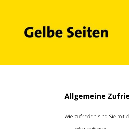
Zum
Inhalt
springen
Allgemeine Zufri
Wie zufrieden sind Sie mit
sehr unzufrieden