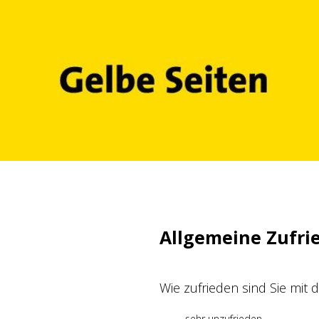
Zum
Inhalt
springen
Allgemeine Zufri
Wie zufrieden sind Sie mit
sehr unzufrieden