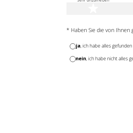
1 Stern
(Erforderlich.)
*
Haben Sie die von Ihnen
ja
, ich habe alles gefunden
nein
, ich habe nicht alles 