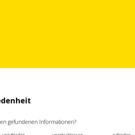
edenheit
 den gefundenen Informationen?
unzufrieden
unentschlossen
zufrieden