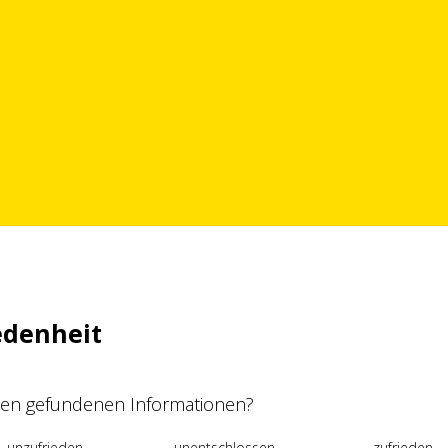
edenheit
 den gefundenen Informationen?
unzufrieden
unentschlossen
zufrieden