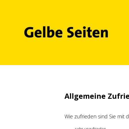
Zum
Inhalt
springen
Allgemeine Zufri
Wie zufrieden sind Sie mit
sehr unzufrieden