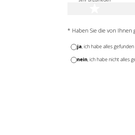
1 Stern
(Erforderlich.)
*
Haben Sie die von Ihnen
ja
, ich habe alles gefunden
nein
, ich habe nicht alles 