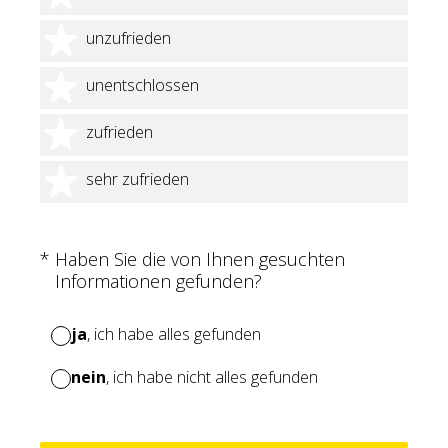
2 Sterne
unzufrieden
3 Sterne
unentschlossen
4 Sterne
zufrieden
5 Sterne
sehr zufrieden
(Erforderlich.)
*
Haben Sie die von Ihnen gesuchten
Informationen gefunden?
ja
, ich habe alles gefunden
nein
, ich habe nicht alles gefunden