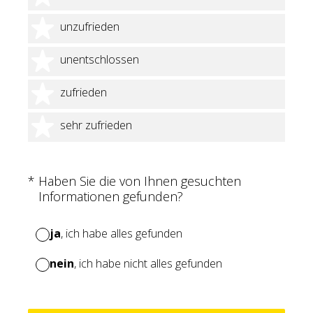
2 Sterne
unzufrieden
3 Sterne
unentschlossen
4 Sterne
zufrieden
5 Sterne
sehr zufrieden
(Erforderlich.)
*
Haben Sie die von Ihnen gesuchten
Informationen gefunden?
ja
, ich habe alles gefunden
nein
, ich habe nicht alles gefunden