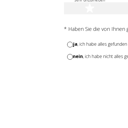
1 Stern
(Erforderlich.)
*
Haben Sie die von Ihnen
ja
, ich habe alles gefunden
nein
, ich habe nicht alles 