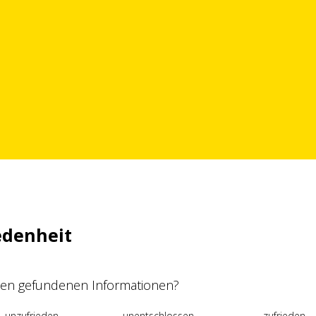
edenheit
 den gefundenen Informationen?
unzufrieden
unentschlossen
zufrieden