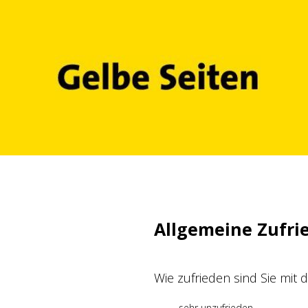
Zum
Inhalt
springen
Allgemeine Zufri
Wie zufrieden sind Sie mit
sehr unzufrieden