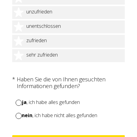
2 Sterne
unzufrieden
3 Sterne
unentschlossen
4 Sterne
zufrieden
5 Sterne
sehr zufrieden
(Erforderlich.)
*
Haben Sie die von Ihnen gesuchten
Informationen gefunden?
ja
, ich habe alles gefunden
nein
, ich habe nicht alles gefunden