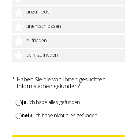
2 Sterne
unzufrieden
3 Sterne
unentschlossen
4 Sterne
zufrieden
5 Sterne
sehr zufrieden
(Erforderlich.)
*
Haben Sie die von Ihnen gesuchten
Informationen gefunden?
ja
, ich habe alles gefunden
nein
, ich habe nicht alles gefunden