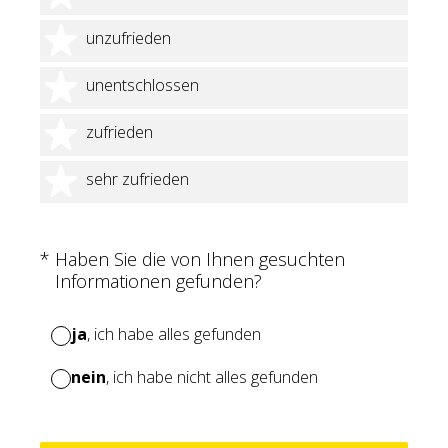
2 Sterne
unzufrieden
3 Sterne
unentschlossen
4 Sterne
zufrieden
5 Sterne
sehr zufrieden
(Erforderlich.)
*
Haben Sie die von Ihnen gesuchten
Informationen gefunden?
ja
, ich habe alles gefunden
nein
, ich habe nicht alles gefunden