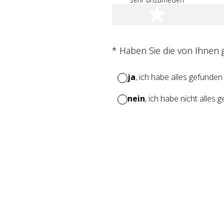
1 Stern
(Erforderlich.)
*
Haben Sie die von Ihnen
ja
, ich habe alles gefunden
nein
, ich habe nicht alles 