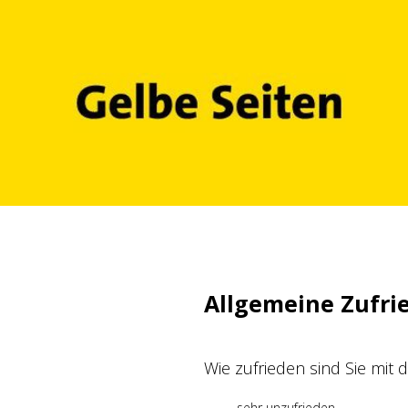
Zum
Inhalt
springen
Allgemeine Zufri
Wie zufrieden sind Sie mit
sehr unzufrieden