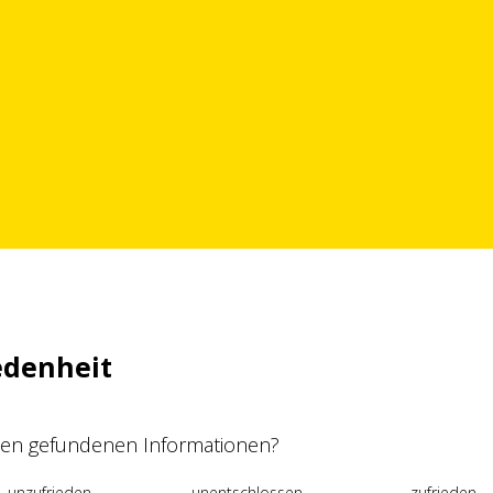
edenheit
 den gefundenen Informationen?
unzufrieden
unentschlossen
zufrieden