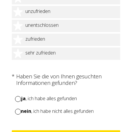
2 Sterne
unzufrieden
3 Sterne
unentschlossen
4 Sterne
zufrieden
5 Sterne
sehr zufrieden
(Erforderlich.)
*
Haben Sie die von Ihnen gesuchten
Informationen gefunden?
ja
, ich habe alles gefunden
nein
, ich habe nicht alles gefunden