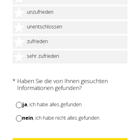
2 Sterne
unzufrieden
3 Sterne
unentschlossen
4 Sterne
zufrieden
5 Sterne
sehr zufrieden
(Erforderlich.)
*
Haben Sie die von Ihnen gesuchten
Informationen gefunden?
ja
, ich habe alles gefunden
nein
, ich habe nicht alles gefunden