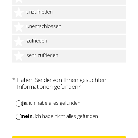
2 Sterne
unzufrieden
3 Sterne
unentschlossen
4 Sterne
zufrieden
5 Sterne
sehr zufrieden
(Erforderlich.)
*
Haben Sie die von Ihnen gesuchten
Informationen gefunden?
ja
, ich habe alles gefunden
nein
, ich habe nicht alles gefunden