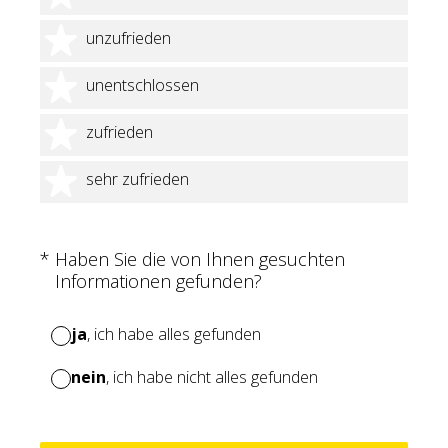
2 Sterne
unzufrieden
3 Sterne
unentschlossen
4 Sterne
zufrieden
5 Sterne
sehr zufrieden
(Erforderlich.)
*
Haben Sie die von Ihnen gesuchten
Informationen gefunden?
ja
, ich habe alles gefunden
nein
, ich habe nicht alles gefunden