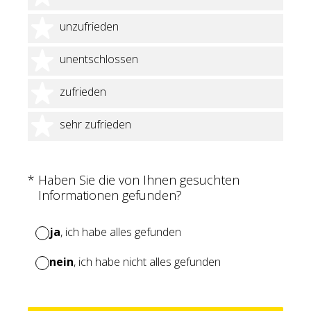
2 Sterne
unzufrieden
3 Sterne
unentschlossen
4 Sterne
zufrieden
5 Sterne
sehr zufrieden
(Erforderlich.)
*
Haben Sie die von Ihnen gesuchten
Informationen gefunden?
ja
, ich habe alles gefunden
nein
, ich habe nicht alles gefunden