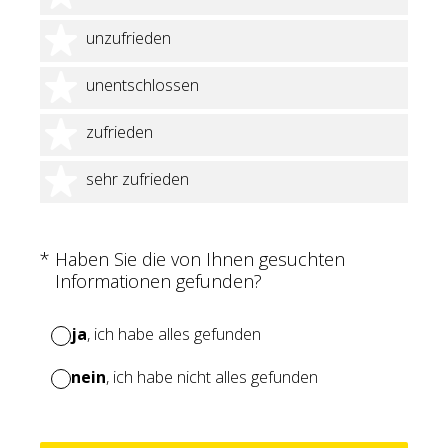
2 Sterne
unzufrieden
3 Sterne
unentschlossen
4 Sterne
zufrieden
5 Sterne
sehr zufrieden
(Erforderlich.)
*
Haben Sie die von Ihnen gesuchten
Informationen gefunden?
ja
, ich habe alles gefunden
nein
, ich habe nicht alles gefunden