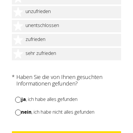
2 Sterne
unzufrieden
3 Sterne
unentschlossen
4 Sterne
zufrieden
5 Sterne
sehr zufrieden
(Erforderlich.)
*
Haben Sie die von Ihnen gesuchten
Informationen gefunden?
ja
, ich habe alles gefunden
nein
, ich habe nicht alles gefunden