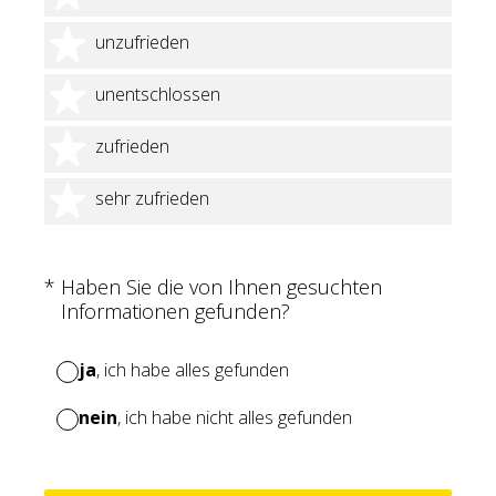
2 Sterne
unzufrieden
3 Sterne
unentschlossen
4 Sterne
zufrieden
5 Sterne
sehr zufrieden
(Erforderlich.)
*
Haben Sie die von Ihnen gesuchten
Informationen gefunden?
ja
, ich habe alles gefunden
nein
, ich habe nicht alles gefunden