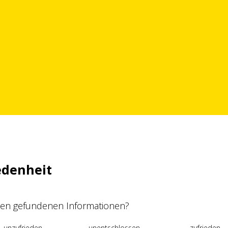
edenheit
 den gefundenen Informationen?
unzufrieden
unentschlossen
zufrieden