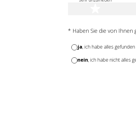
1 Stern
(Erforderlich.)
*
Haben Sie die von Ihnen
ja
, ich habe alles gefunden
nein
, ich habe nicht alles 