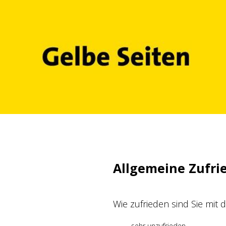
Zum
Inhalt
springen
Allgemeine Zufri
Wie zufrieden sind Sie mit
sehr unzufrieden