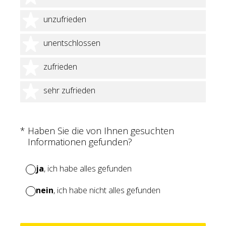
2 Sterne
unzufrieden
3 Sterne
unentschlossen
4 Sterne
zufrieden
5 Sterne
sehr zufrieden
(Erforderlich.)
*
Haben Sie die von Ihnen gesuchten
Informationen gefunden?
ja
, ich habe alles gefunden
nein
, ich habe nicht alles gefunden