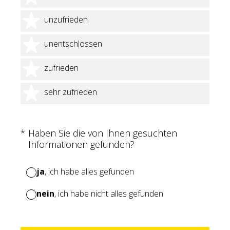
2 Sterne
unzufrieden
3 Sterne
unentschlossen
4 Sterne
zufrieden
5 Sterne
sehr zufrieden
(Erforderlich.)
*
Haben Sie die von Ihnen gesuchten
Informationen gefunden?
ja
, ich habe alles gefunden
nein
, ich habe nicht alles gefunden