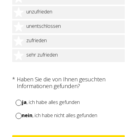
2 Sterne
unzufrieden
3 Sterne
unentschlossen
4 Sterne
zufrieden
5 Sterne
sehr zufrieden
(Erforderlich.)
*
Haben Sie die von Ihnen gesuchten
Informationen gefunden?
ja
, ich habe alles gefunden
nein
, ich habe nicht alles gefunden