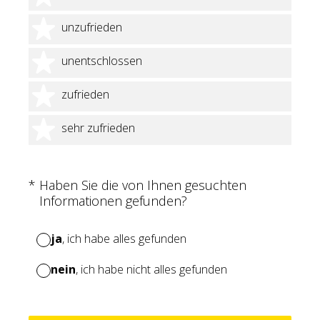
2 Sterne
unzufrieden
3 Sterne
unentschlossen
4 Sterne
zufrieden
5 Sterne
sehr zufrieden
(Erforderlich.)
*
Haben Sie die von Ihnen gesuchten
Informationen gefunden?
ja
, ich habe alles gefunden
nein
, ich habe nicht alles gefunden