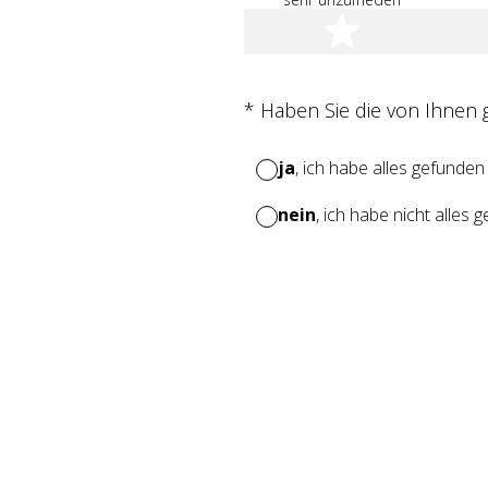
1 Stern
(Erforderlich.)
*
Haben Sie die von Ihnen
ja
, ich habe alles gefunden
nein
, ich habe nicht alles 