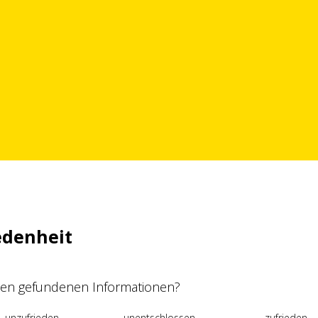
edenheit
 den gefundenen Informationen?
unzufrieden
unentschlossen
zufrieden